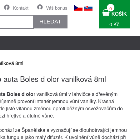
Kontakt
Váš bonus
0
HLEDAT
0 Kč
nilková 8ml
 auta Boles d olor vanilková 8ml
ta Boles d olor
vanilková 8ml v lahvičce s dřevěným
íjemně provoní interiér jemnou vůní vanilky. Krásná
de jistě vítanou změnou oproti běžným osvěžovačům do
ezi hřejivé a útulné vůně.
ochází ze Španělska a vyznačují se dlouhotrvající jemnou
čka funguje jako malý difuzér. K uvolnění vůně dochází při