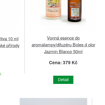
Vonná esence do
iva 10 ml
aromalampy/difuzéru Boles d olor
ké přírody
Jazmin Blanco 50ml
Cena: 379 Kč
.
Detail