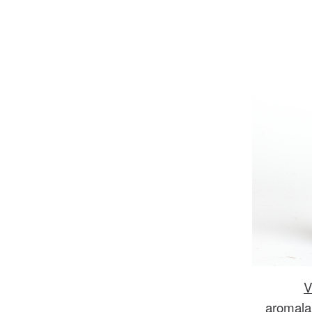
V
aromala