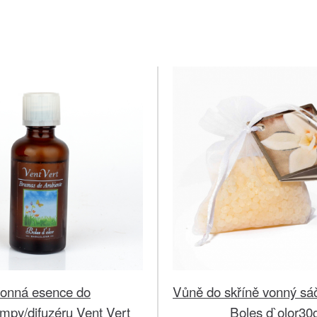
onná esence do
Vůně do skříně vonný sáč
mpy/difuzéru Vent Vert
Boles d`olor30