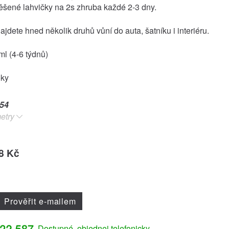
ěšené lahvičky na 2s zhruba každé 2-3 dny.
jdete hned několik druhů vůní do auta, šatníku i interiéru.
l (4-6 týdnů)
oky
54
etry
8 Kč
Prověřit e-mailem
Dostupné, objednej telefonicky