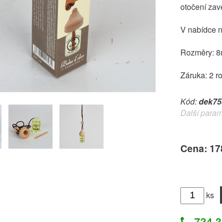
otočení zav
V nabídce na
Rozměry: 8m
Záruka: 2 r
Kód:
dek75
Další param
Cena: 17
ks