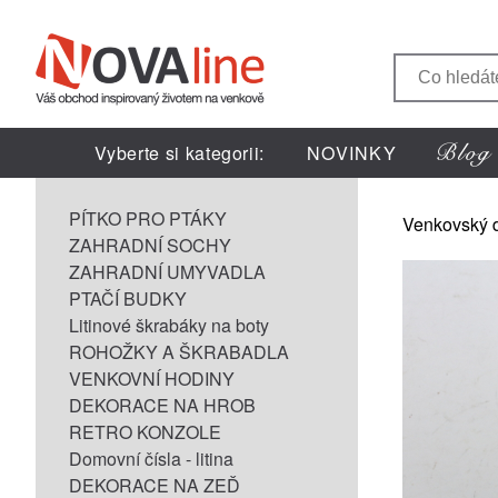
Vyberte si kategorii:
NOVINKY
PÍTKO PRO PTÁKY
Venkovský 
ZAHRADNÍ SOCHY
ZAHRADNÍ UMYVADLA
PTAČÍ BUDKY
Litinové škrabáky na boty
ROHOŽKY A ŠKRABADLA
VENKOVNÍ HODINY
DEKORACE NA HROB
RETRO KONZOLE
Domovní čísla - litina
DEKORACE NA ZEĎ