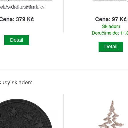
oles d olor 50ml
MNÁ VŮNĚ JARNÍ LOUKY
Cena: 379 Kč
Cena: 97 Kč
Skladem
Doručíme do: 11.8
Detail
Detail
kusy skladem