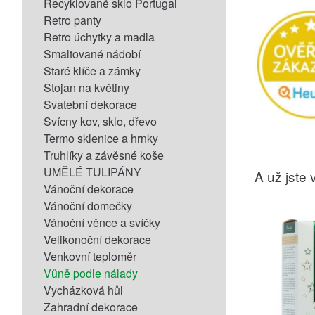
Recyklované sklo Portugal
Retro panty
Retro úchytky a madla
Smaltované nádobí
Staré klíče a zámky
Stojan na květiny
Svatební dekorace
Svícny kov, sklo, dřevo
Termo sklenice a hrnky
Truhlíky a závěsné koše
UMĚLÉ TULIPÁNY
A už jste v
Vánoční dekorace
Vánoční domečky
Vánoční věnce a svíčky
Velikonoční dekorace
Venkovní teploměr
Vůně podle nálady
Vycházková hůl
Zahradní dekorace