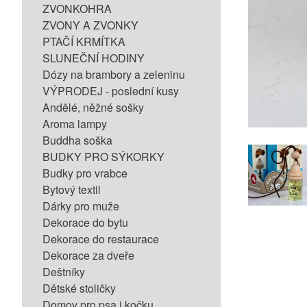
ZVONKOHRA
ZVONY A ZVONKY
PTAČÍ KRMÍTKA
SLUNEČNÍ HODINY
Dózy na brambory a zeleninu
VÝPRODEJ - poslední kusy
Andělé, něžné sošky
Aroma lampy
Buddha soška
BUDKY PRO SÝKORKY
Budky pro vrabce
Bytový textil
Dárky pro muže
Dekorace do bytu
Dekorace do restaurace
Dekorace za dveře
Deštníky
Dětské stoličky
Domov pro psa i kočku