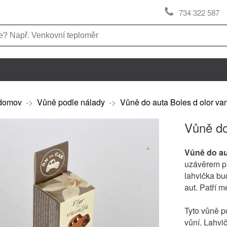
734 322 587
domov
->
Vůně podle nálady
->
Vůně do auta Boles d olor va
Vůně do
Vůně do au
uzávěrem př
lahvička bu
aut. Patří m
Tyto vůně p
vůní. Lahvi