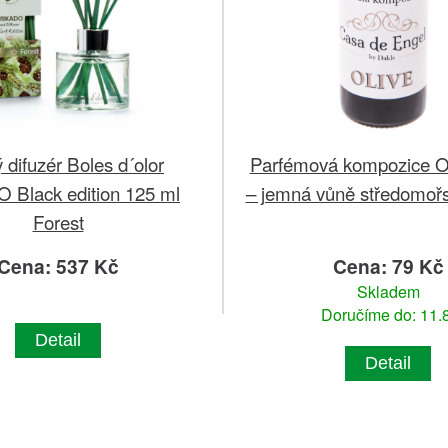
 difuzér Boles d´olor
Parfémová kompozice Ol
Black edition 125 ml
– jemná vůně středomořs
Forest
Cena: 537 Kč
Cena: 79 Kč
Skladem
Doručíme do: 11.8
Detail
Detail