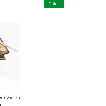
Detail
ek vanilka
g