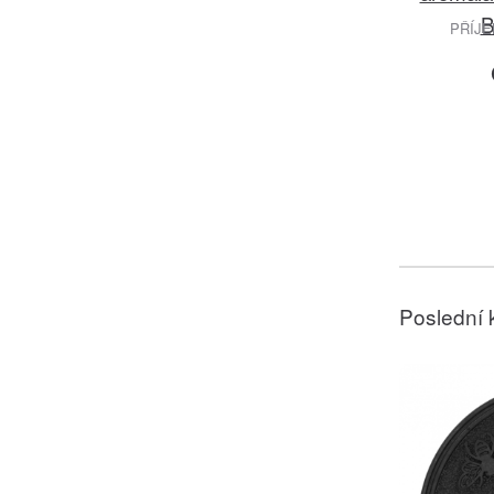
B
PŘÍJE
Poslední 