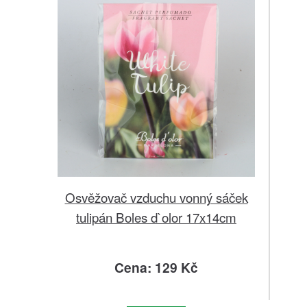
Osvěžovač vzduchu vonný sáček
tulipán Boles d`olor 17x14cm
Cena: 129 Kč