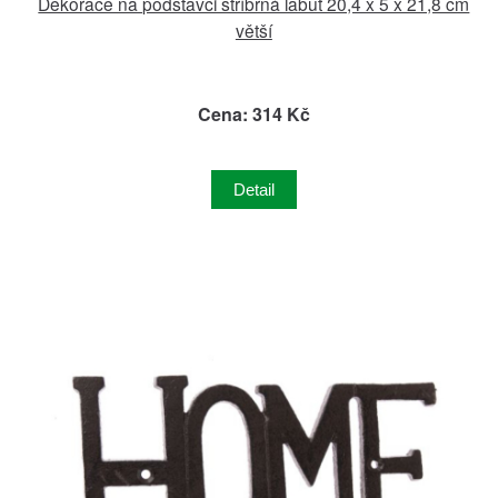
Dekorace na podstavci stříbrná labuť 20,4 x 5 x 21,8 cm
větší
Cena: 314 Kč
Detail