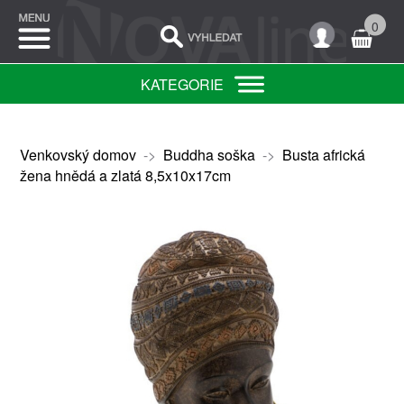
0
KATEGORIE
Venkovský domov
->
Buddha soška
->
Busta africká
žena hnědá a zlatá 8,5x10x17cm