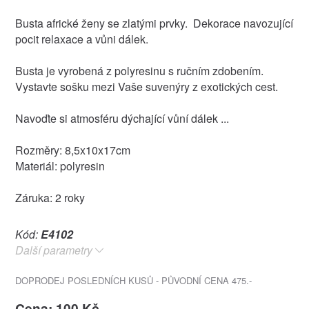
Busta africké ženy se zlatými prvky. Dekorace navozující
pocit relaxace a vůni dálek.
Busta je vyrobená z polyresinu s ručním zdobením.
Vystavte sošku mezi Vaše suvenýry z exotických cest.
Navoďte si atmosféru dýchající vůní dálek ...
Rozměry: 8,5x10x17cm
Materiál: polyresin
Záruka: 2 roky
Kód:
E4102
Další parametry
DOPRODEJ POSLEDNÍCH KUSŮ - PŮVODNÍ CENA 475.-
Cena: 100 Kč