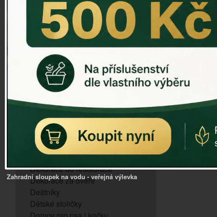
ZVONKOHRA
ZVONY A ZVONKY
PTAČÍ KRMÍTKA
SLUNEČNÍ HODINY
Dózy na brambory a zeleninu
VÝPRODEJ - poslední kusy
Andělé, něžné sošky
Aroma lampy
Buddha soška
BUDKY PRO SÝKORKY
Budky pro vrabce
Bytový textil
Dárky pro muže
Dekorace do bytu
Dekorace do restaurace
Zahradní sloupek na vodu - veřejná výlevka
Dekorace za dveře
Deštníky
Dětské stoličky
Domov pro psa i kočku