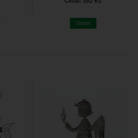
č
Cena: 392 Kč
.
Detail