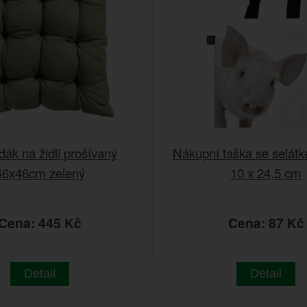
ák na židli prošívaný
Nákupní taška se selátk
46x46cm zelený
10 x 24,5 cm
Cena: 445 Kč
Cena: 87 Kč
Detail
Detail