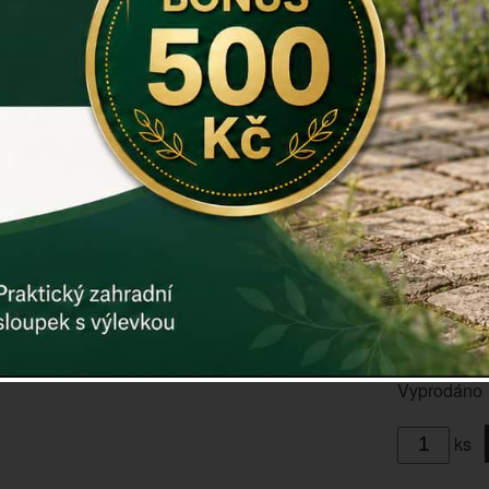
vyměnit, ab
Rozměry: 
Materiál: p
Záruka: 2 r
Kód:
dek32
Další param
ČESKÁ VÝR
Cena: 11
Vyprodáno
ks