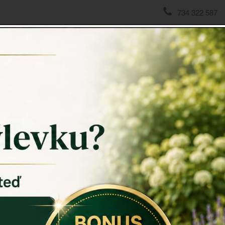
734 322 587
domov
->
Bytový textil
->
Chňapka tyrkysová
Chňapka
Chňapka
do
Využíváme j
pomocníkov
Chňapka býv
rychle po ru