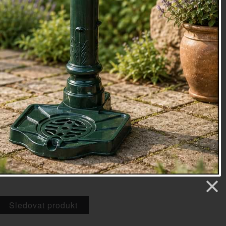
y nám nedělala v kuchyni ostudu.
20x20cm
rošívaná bavlněná chňapka
oky
45
etry
OBA
5 Kč
Sledovat produkt