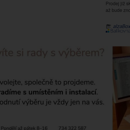
Prodej již s
až bude zno