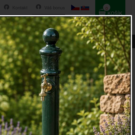
Kontakt
Váš bonus
0
HLEDAT
0 Kč
 tyrkysová
 kuchyně prostě patří!
i při každodenním vaření či pečení. Díky tomuto malému
y uchráníme své ruce před popáleninami.
á většinou volně zavěšena na háčku, aby byla vždy
ce. Jelikož je všem na očích, je dobré ji čas od času