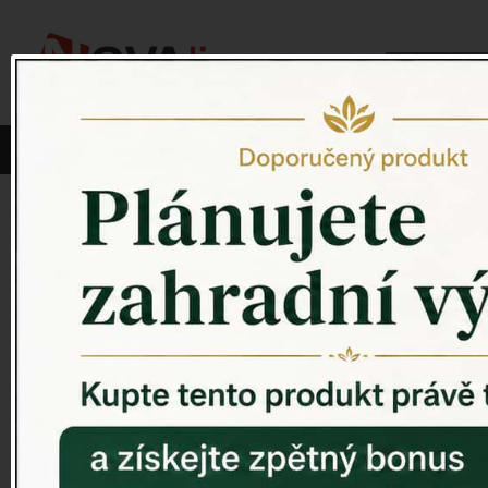
Vyberte si kategorii:
NOVINKY
PÍTKO PRO PTÁKY
Venkovský 
ZAHRADNÍ SOCHY
ZAHRADNÍ UMYVADLA
PTAČÍ BUDKY
Litinové škrabáky na boty
ROHOŽKY A ŠKRABADLA
VENKOVNÍ HODINY
DEKORACE NA HROB
RETRO KONZOLE
Domovní čísla - litina
DEKORACE NA ZEĎ