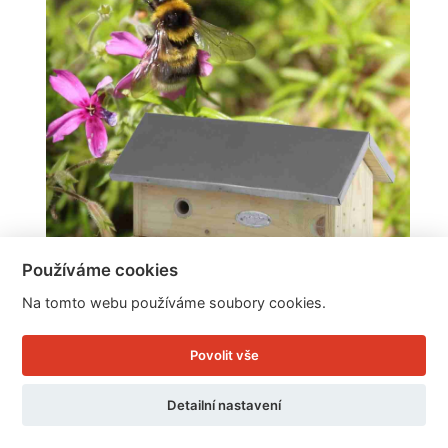
Používáme cookies
Na tomto webu používáme soubory cookies.
Domek pro čmeláky 29,2x17,3x15,4cm
Povolit vše
Cena: 873 Kč
Detailní nastavení
Skladem
Doručíme do: 11.8.