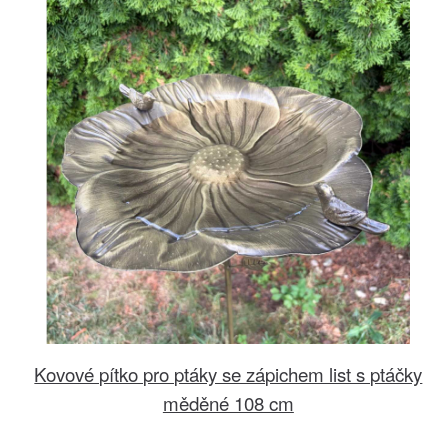
Kovové pítko pro ptáky se zápichem list s ptáčky
měděné 108 cm