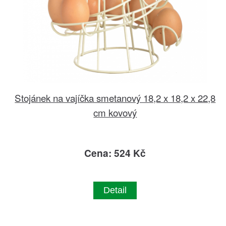
Stojánek na vajíčka smetanový 18,2 x 18,2 x 22,8
cm kovový
Cena: 524 Kč
Detail