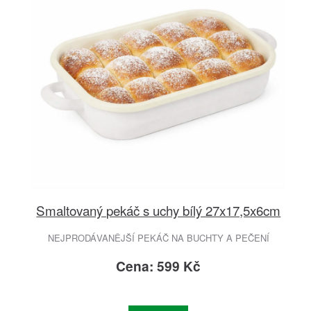
Smaltovaný pekáč s uchy bílý 27x17,5x6cm
NEJPRODÁVANĚJŠÍ PEKÁČ NA BUCHTY A PEČENÍ
Cena: 599 Kč