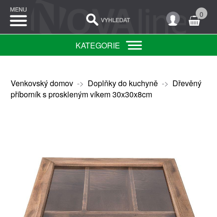
0
KATEGORIE
Venkovský domov
->
Doplňky do kuchyně
->
Dřevěný
příborník s proskleným víkem 30x30x8cm