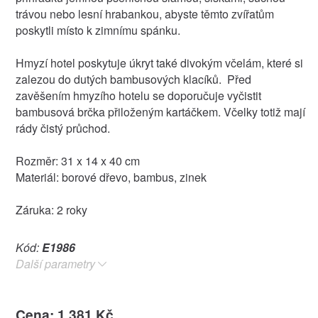
trávou nebo lesní hrabankou, abyste těmto zvířatům
poskytli místo k zimnímu spánku.
Hmyzí hotel poskytuje úkryt také divokým včelám, které si
zalezou do dutých bambusových klacíků. Před
zavěšením hmyzího hotelu se doporučuje vyčistit
bambusová brčka přiloženým kartáčkem. Včelky totiž mají
rády čistý průchod.
Rozměr: 31 x 14 x 40 cm
Materiál: borové dřevo, bambus, zinek
Záruka: 2 roky
Kód:
E1986
Další parametry
Cena: 1.381 Kč