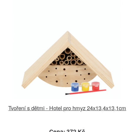
Tvoření s dětmi - Hotel pro hmyz 24x13,4x13,1cm
Cena: 372 Kč