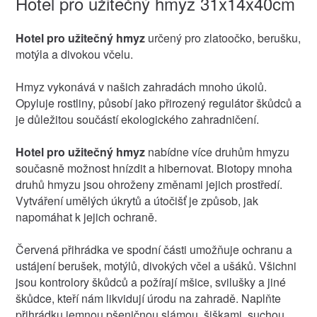
Hotel pro užitečný hmyz 31x14x40cm
Hotel pro užitečný hmyz
určený pro zlatoočko, berušku,
motýla a divokou včelu.
Hmyz vykonává v našich zahradách mnoho úkolů.
Opyluje rostliny, působí jako přirozený regulátor škůdců a
je důležitou součástí ekologického zahradničení.
Hotel pro užitečný hmyz
nabídne více druhům hmyzu
současně možnost hnízdit a hibernovat. Biotopy mnoha
druhů hmyzu jsou ohroženy změnami jejich prostředí.
Vytváření umělých úkrytů a útočišť je způsob, jak
napomáhat k jejich ochraně.
Červená přihrádka ve spodní části umožňuje ochranu a
ustájení berušek, motýlů, divokých včel a ušáků. Všichni
jsou kontrolory škůdců a požírají mšice, svilušky a jiné
škůdce, kteří nám likvidují úrodu na zahradě. Naplňte
přihrádku jemnou pšeničnou slámou, šiškami, suchou