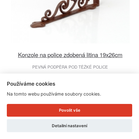
Konzole na police zdobená litina 19x26cm
PEVNÁ PODPĚRA POD TĚŽKÉ POLICE
Cena: 179 Kč
Používáme cookies
Skladem
Doručíme do: 10.8.
Na tomto webu používáme soubory cookies.
Detail
Povolit vše
Detailní nastavení