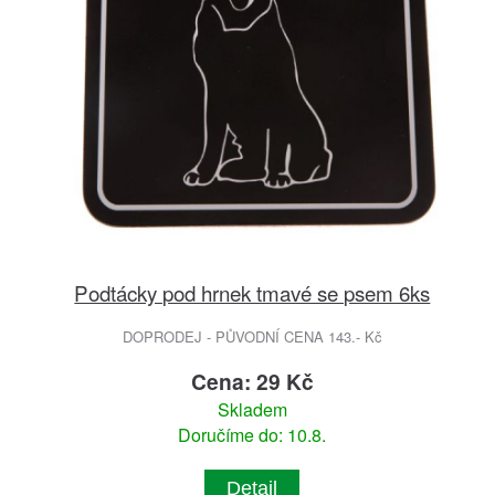
Podtácky pod hrnek tmavé se psem 6ks
DOPRODEJ - PŮVODNÍ CENA 143.- Kč
Cena: 29 Kč
Skladem
Doručíme do: 10.8.
Detail