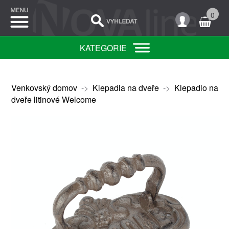
0
KATEGORIE
Venkovský domov
->
Klepadla na dveře
->
Klepadlo na
dveře litinové Welcome