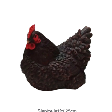
Slepice ležící 25cm