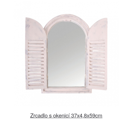
Zrcadlo s okenicí 37x4,8x59cm