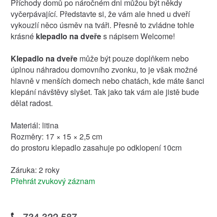
Příchody domů po náročném dni můžou být někdy
vyčerpávající. Představte si, že vám ale hned u dveří
vykouzlí něco úsměv na tváři. Přesně to zvládne tohle
krásné
klepadlo na dveře
s nápisem Welcome!
Klepadlo na dveře
může být pouze doplňkem nebo
úplnou náhradou domovního zvonku, to je však možné
hlavně v menších domech nebo chatách, kde máte šanci
klepání návštěvy slyšet. Tak jako tak vám ale jistě bude
dělat radost.
Materiál: litina
Rozměry: 17 × 15 × 2,5 cm
do prostoru klepadlo zasahuje po odklopení 10cm
Záruka: 2 roky
Přehrát zvukový záznam