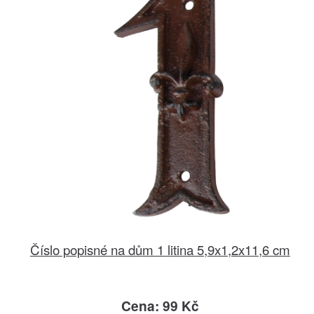
Číslo popisné na dům 1 litina 5,9x1,2x11,6 cm
Cena: 99 Kč