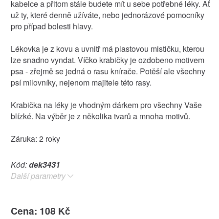
kabelce a přitom stále budete mít u sebe potřebné léky. Ať
už ty, které denně užíváte, nebo jednorázové pomocníky
pro případ bolesti hlavy.
Lékovka je z kovu a uvnitř má plastovou mističku, kterou
lze snadno vyndat. Víčko krabičky je ozdobeno motivem
psa - zřejmě se jedná o rasu knírače. Potěší ale všechny
psí milovníky, nejenom majitele této rasy.
Krabička na léky je vhodným dárkem pro všechny Vaše
blízké. Na výběr je z několika tvarů a mnoha motivů.
Záruka: 2 roky
Kód:
dek3431
Další parametry
Cena: 108 Kč