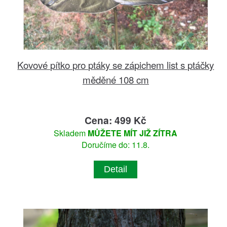
Kovové pítko pro ptáky se zápichem list s ptáčky
měděné 108 cm
Cena: 499 Kč
Skladem
MŮŽETE MÍT JIŽ ZÍTRA
Doručíme do: 11.8.
Detail