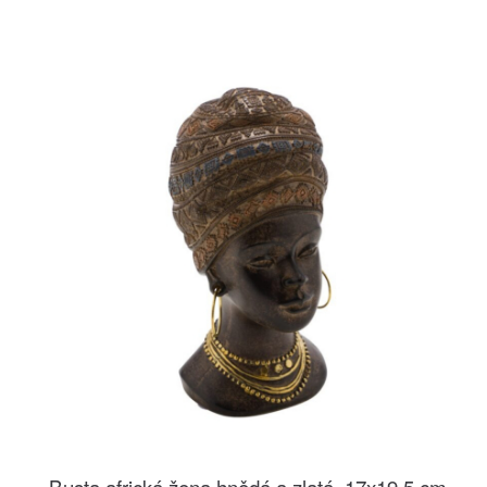
Busta africká žena hnědá a zlatá, 17x19,5 cm