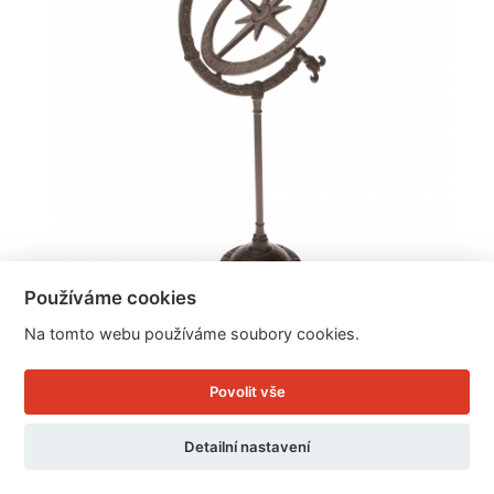
Používáme cookies
Sluneční hodiny na zahradu
Na tomto webu používáme soubory cookies.
Povolit vše
Cena: 1.475 Kč
Detailní nastavení
Skladem
Doručíme do: 12.8.