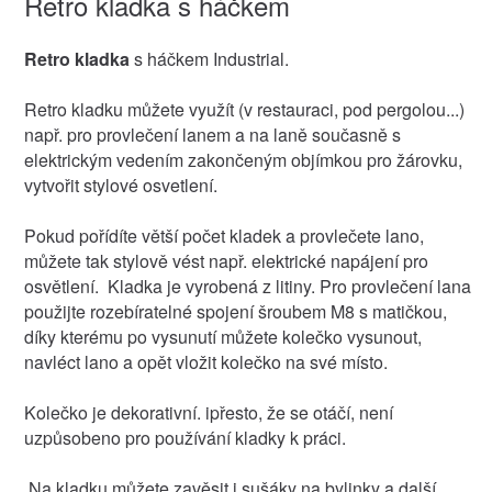
Retro kladka s háčkem
Retro kladka
s háčkem Industrial.
Retro kladku můžete využít (v restauraci, pod pergolou...)
např. pro provlečení lanem a na laně současně s
elektrickým vedením zakončeným objímkou pro žárovku,
vytvořit stylové osvetlení.
Pokud pořídíte větší počet kladek a provlečete lano,
můžete tak stylově vést např. elektrické napájení pro
osvětlení. Kladka je vyrobená z litiny. Pro provlečení lana
použijte rozebíratelné spojení šroubem M8 s matičkou,
díky kterému po vysunutí můžete kolečko vysunout,
navléct lano a opět vložit kolečko na své místo.
Kolečko je dekorativní. ipřesto, že se otáčí, není
uzpůsobeno pro používání kladky k práci.
Na kladku můžete zavěsit i sušáky na bylinky a další