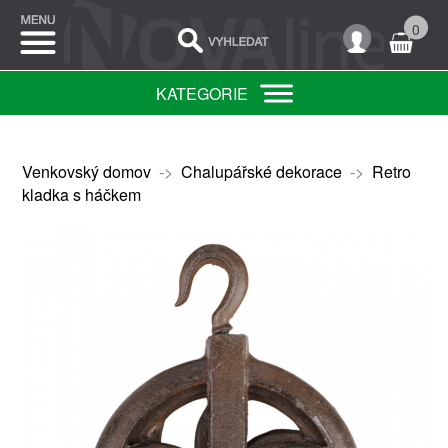
0
KATEGORIE
Venkovský domov
->
Chalupářské dekorace
->
Retro
kladka s háčkem