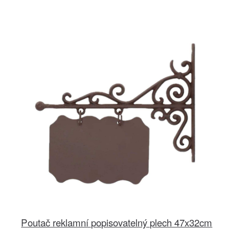
Poutač reklamní popisovatelný plech 47x32cm