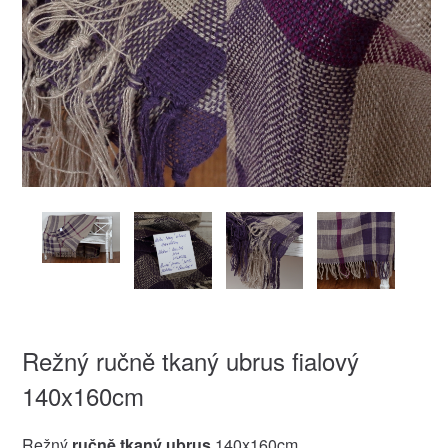
Režný ručně tkaný ubrus fialový
140x160cm
Režný
ručně tkaný ubrus
140x160cm