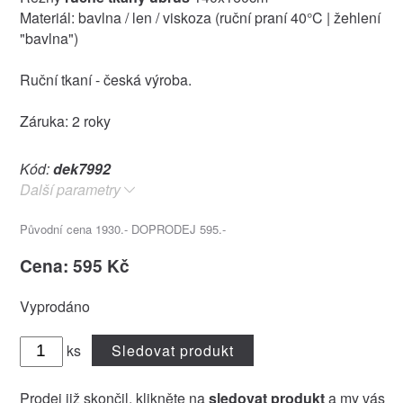
Materiál: bavlna / len / viskoza (ruční praní 40°C | žehlení
"bavlna")
Ruční tkaní - česká výroba.
Záruka: 2 roky
Kód:
dek7992
Další parametry
Původní cena 1930.- DOPRODEJ 595.-
Cena: 595 Kč
Vyprodáno
ks
Sledovat produkt
Prodej již skončil, klikněte na
sledovat produkt
a my vás