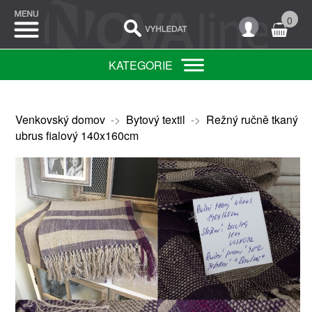
0
KATEGORIE
Venkovský domov
->
Bytový textil
->
Režný ručně tkaný
ubrus fialový 140x160cm