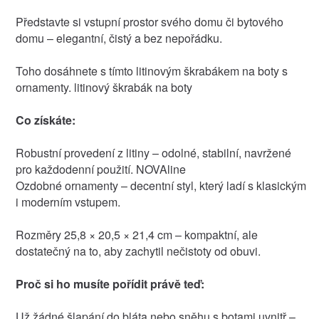
Představte si vstupní prostor svého domu či bytového
domu – elegantní, čistý a bez nepořádku.
Toho dosáhnete s tímto litinovým škrabákem na boty s
ornamenty. litinový škrabák na boty
Co získáte:
Robustní provedení z litiny – odolné, stabilní, navržené
pro každodenní použití. NOVAline
Ozdobné ornamenty – decentní styl, který ladí s klasickým
i moderním vstupem.
Rozměry 25,8 × 20,5 × 21,4 cm – kompaktní, ale
dostatečný na to, aby zachytil nečistoty od obuvi.
Proč si ho musíte pořídit právě teď:
Už žádné šlapání do bláta nebo sněhu s botami uvnitř –