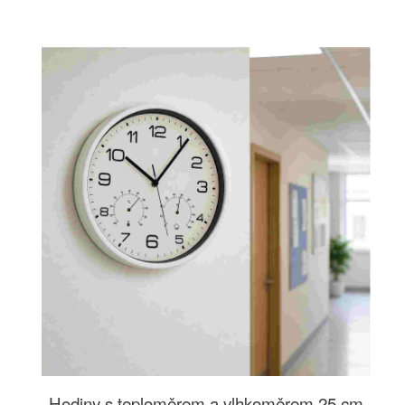
Hodiny s teploměrem a vlhkoměrem 25 cm