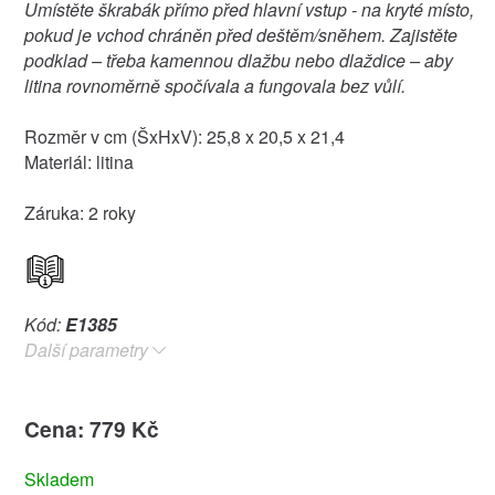
Umístěte škrabák přímo před hlavní vstup - na kryté místo,
pokud je vchod chráněn před deštěm/snĕhem. Zajistěte
podklad – třeba kamennou dlažbu nebo dlaždice – aby
litina rovnoměrně spočívala a fungovala bez vůlí.
Rozměr v cm (ŠxHxV): 25,8 x 20,5 x 21,4
Materiál: litina
Záruka: 2 roky
Kód:
E1385
Další parametry
Cena: 779 Kč
Skladem