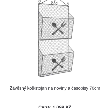
Závěsný koš/stojan na noviny a časopisy 70cm
Cena: 1.099 Kč