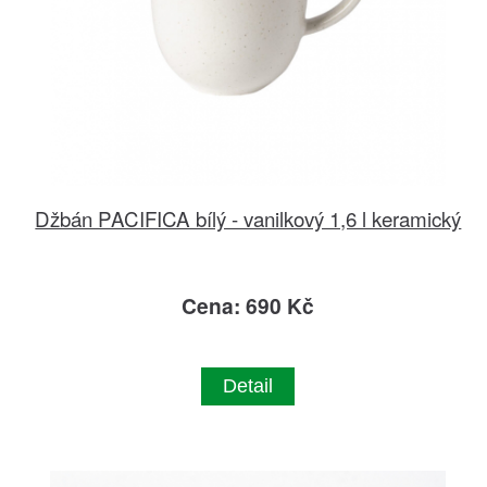
Džbán PACIFICA bílý - vanilkový 1,6 l keramický
Cena: 690 Kč
Detail