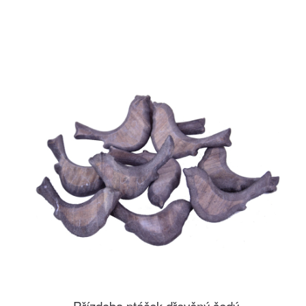
Přízdoba ptáček dřevěný šedý