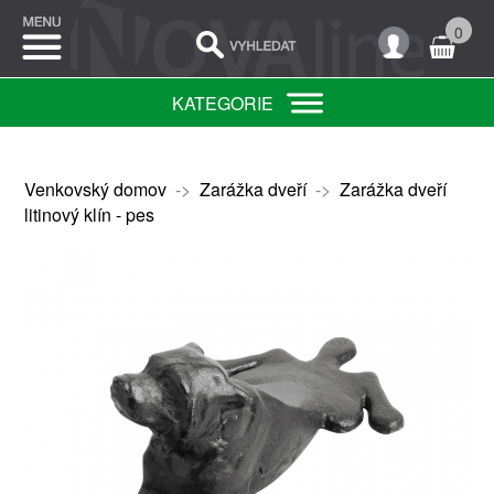
0
KATEGORIE
Venkovský domov
->
Zarážka dveří
->
Zarážka dveří
litinový klín - pes