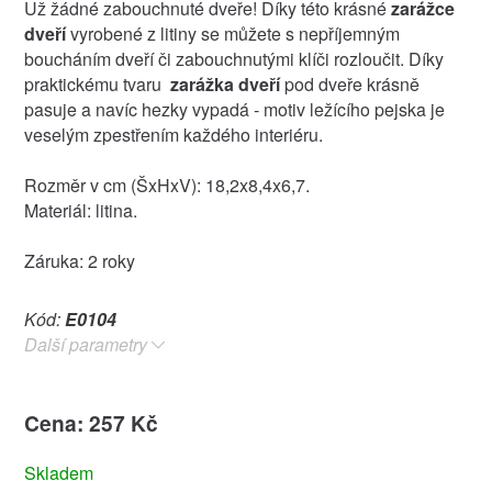
Už žádné zabouchnuté dveře! Díky této krásné
zarážce
dveří
vyrobené z litiny se můžete s nepříjemným
boucháním dveří či zabouchnutými klíči rozloučit. Díky
praktickému tvaru
zarážka dveří
pod dveře krásně
pasuje a navíc hezky vypadá - motiv ležícího pejska je
veselým zpestřením každého interiéru.
Rozměr v cm (ŠxHxV): 18,2x8,4x6,7.
Materiál: litina.
Záruka: 2 roky
Kód:
E0104
Další parametry
Cena: 257 Kč
Skladem