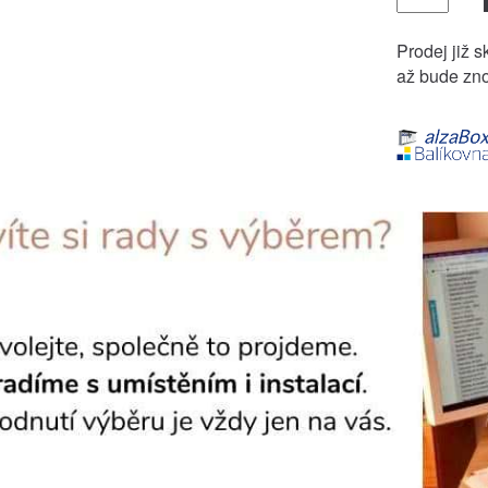
Prodej již s
až bude zno