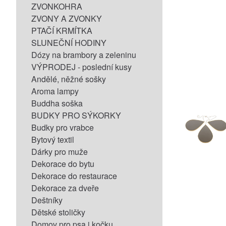
ZVONKOHRA
ZVONY A ZVONKY
PTAČÍ KRMÍTKA
SLUNEČNÍ HODINY
Dózy na brambory a zeleninu
VÝPRODEJ - poslední kusy
Andělé, něžné sošky
Aroma lampy
Buddha soška
BUDKY PRO SÝKORKY
Budky pro vrabce
Bytový textil
Dárky pro muže
Dekorace do bytu
Dekorace do restaurace
Dekorace za dveře
Deštníky
Dětské stoličky
Domov pro psa i kočku