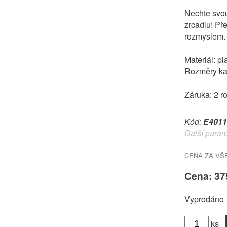
Nechte svo
zrcadlu! Pře
rozmyslem.
Materiál: pla
Rozměry kaž
Záruka: 2 r
Kód:
E4011
Další param
CENA ZA VŠ
Cena: 37
Vyprodáno
ks