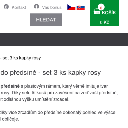
Kontakt
Váš bonus
0
HLEDAT
0 Kč
- set 3 ks kapky rosy
 do předsíně - set 3 ks kapky rosy
 předsíně
s plastovým rámem, který věrně imituje tvar
rosy! Díky setu tří kusů pro zavěšení na zeď vaší předsíně,
it odlišnou výšku umístění zrcadel.
 díky více zrcadlům do předsíně dokonalý pohled ve výšce
i obličeje.