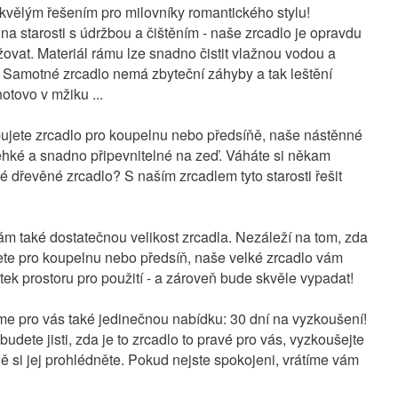
skvělým řešením pro milovníky romantického stylu!
a starosti s údržbou a čištěním - naše zrcadlo je opravdu
ovat. Materiál rámu lze snadno čistit vlažnou vodou a
Samotné zrcadlo nemá zbyteční záhyby a tak leštění
otovo v mžiku ...
bujete zrcadlo pro koupelnu nebo předsíňě, naše nástěnné
lehké a snadno připevnitelné na zeď. Váháte si někam
é dřevěné zrcadlo? S naším zrcadlem tyto starosti řešit
m také dostatečnou velikost zrcadla. Nezáleží na tom, zda
jete pro koupelnu nebo předsíň, naše velké zrcadlo vám
atek prostoru pro použití - a zároveň bude skvěle vypadat!
jsme pro vás také jedinečnou nabídku: 30 dní na vyzkoušení!
udete jisti, zda je to zrcadlo to pravé pro vás, vyzkoušejte
ě si jej prohlédněte. Pokud nejste spokojeni, vrátíme vám