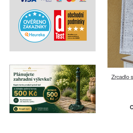
Zrcadlo 
C