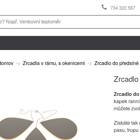
734 322 587
domov
->
Zrcadla v rámu, s okenicemi
->
Zrcadlo do předsíně 
Zrcadlo
Zrcadlo do
kapek ranní 
můžete zvol
Získáte tak
pasu, trupu 