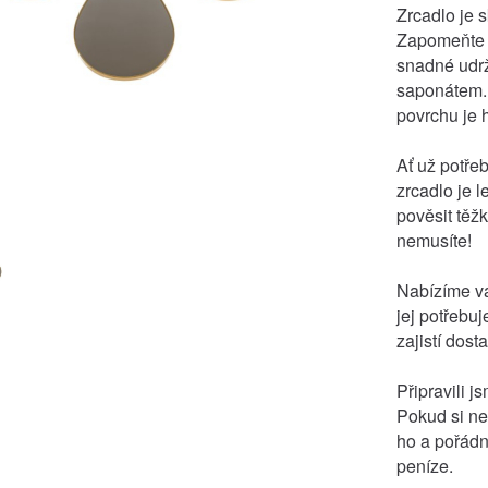
Zrcadlo je 
Zapomeňte n
snadné udrž
saponátem. 
povrchu je h
Ať už potře
zrcadlo je 
pověsit těžk
nemusíte!
Nabízíme vá
jej potřebu
zajistí dost
Připravili 
Pokud si neb
ho a pořádn
peníze.