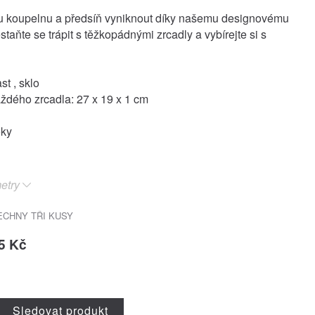
u koupelnu a předsíň vyniknout díky našemu designovému
staňte se trápit s těžkopádnými zrcadly a vybírejte si s
st , sklo
dého zrcadla: 27 x 19 x 1 cm
oky
etry
ECHNY TŘI KUSY
5 Kč
Sledovat produkt