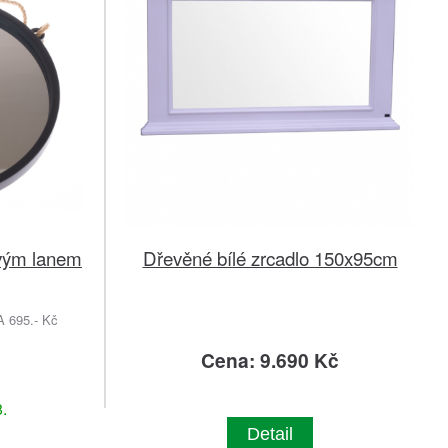
ovým lanem
Dřevěné bílé zrcadlo 150x95cm
695.- Kč
č
Cena: 9.690 Kč
.
Detail