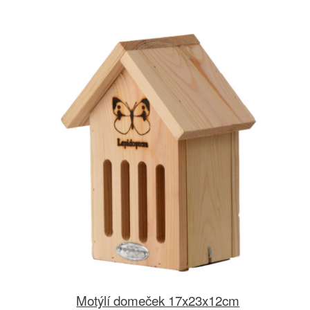
Motýlí domeček 17x23x12cm