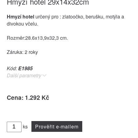
Hmyzí hotel 29x14x32cm
Hmyzí hotel
určený pro : zlatoočko, berušku, motýla a
divokou včelu.
Rozměr:28.6x13,9x32,3 cm.
Záruka: 2 roky
Kód:
E1985
Další parametry
Cena: 1.292 Kč
ks
Prověřit e-mailem