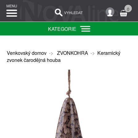
0
KATEGORIE
Venkovský domov
->
ZVONKOHRA
->
Keramický
zvonek čarodějná houba