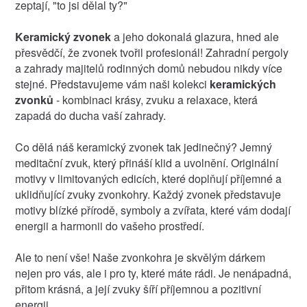
zeptají, "to jsi dělal ty?"
Keramický zvonek
a jeho dokonalá glazura, hned ale
přesvědčí, že zvonek tvořil profesionál! Zahradní pergoly
a zahrady majitelů rodinných domů nebudou nikdy více
stejné. Představujeme vám naši kolekci
keramických
zvonků
- kombinaci krásy, zvuku a relaxace, která
zapadá do ducha vaší zahrady.
Co dělá náš keramický zvonek tak jedinečný? Jemný
meditační zvuk, který přináší klid a uvolnění. Originální
motivy v limitovaných edicích, které doplňují příjemné a
uklidňující zvuky zvonkohry. Každý zvonek představuje
motivy blízké přírodě, symboly a zvířata, které vám dodají
energii a harmonii do vašeho prostředí.
Ale to není vše! Naše zvonkohra je skvělým dárkem
nejen pro vás, ale i pro ty, které máte rádi. Je nenápadná,
přitom krásná, a její zvuky šíří příjemnou a pozitivní
energii.