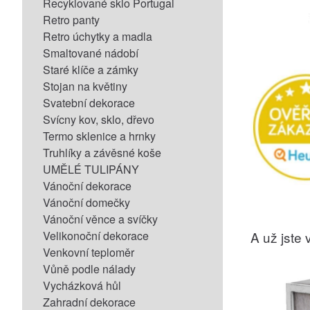
Recyklované sklo Portugal
Retro panty
Retro úchytky a madla
Smaltované nádobí
Staré klíče a zámky
Stojan na květiny
Svatební dekorace
Svícny kov, sklo, dřevo
Termo sklenice a hrnky
Truhlíky a závěsné koše
UMĚLÉ TULIPÁNY
Vánoční dekorace
Vánoční domečky
Vánoční věnce a svíčky
Velikonoční dekorace
A už jste v
Venkovní teploměr
Vůně podle nálady
Vycházková hůl
Zahradní dekorace