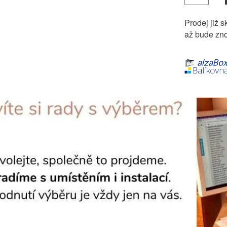
Prodej již s
až bude zno