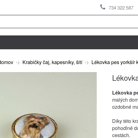
734 322 587
domov
->
Krabičky čaj, kapesníky, šití
->
Lékovka pes yorkšír 
Lékovka
Lékovka pe
malých domá
ozdobné ma
Díky této kr
pohodlně do
cestách.