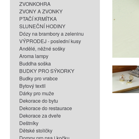
ZVONKOHRA
ZVONY A ZVONKY
PTAČÍ KRMÍTKA
SLUNEČNÍ HODINY
Dózy na brambory a zeleninu
VÝPRODEJ - poslední kusy
Andělé, něžné sošky
Aroma lampy
Buddha soška
BUDKY PRO SÝKORKY
Budky pro vrabce
Bytový textil
Dárky pro muže
Dekorace do bytu
Dekorace do restaurace
Dekorace za dveře
Deštníky
Dětské stoličky
Domov pro psa i kočku