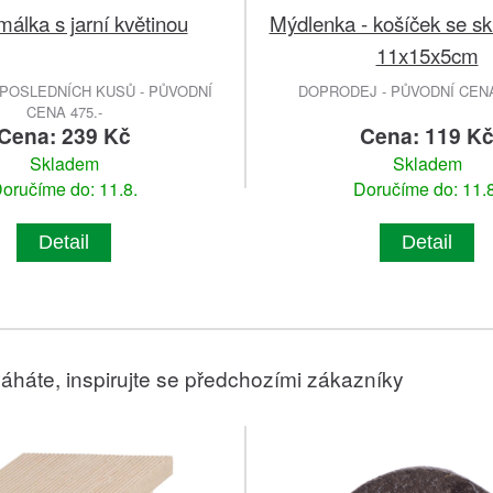
málka s jarní květinou
Mýdlenka - košíček se s
11x15x5cm
POSLEDNÍCH KUSŮ - PŮVODNÍ
DOPRODEJ - PŮVODNÍ CENA 
CENA 475.-
Cena: 239 Kč
Cena: 119 K
Skladem
Skladem
oručíme do: 11.8.
Doručíme do: 11.8
Detail
Detail
áháte, inspirujte se předchozími zákazníky