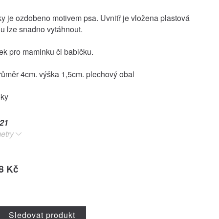
ky je ozdobeno motivem psa. Uvnitř je vložena plastová
ou lze snadno vytáhnout.
ek pro maminku či babičku.
růměr 4cm. výška 1,5cm. plechový obal
oky
21
etry
8 Kč
Sledovat produkt