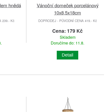
klem hnědá
Vánoční domeček porcelánový
10x8,5x18cm
239.- Kč
DOPRODEJ - PŮVODNÍ CENA 419.- Kč
č
Cena: 179 Kč
Skladem
.
Doručíme do: 11.8.
Detail