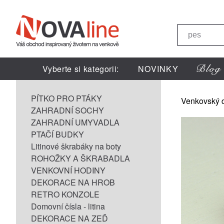
Vyberte si kategorii:
NOVINKY
PÍTKO PRO PTÁKY
Venkovský 
ZAHRADNÍ SOCHY
ZAHRADNÍ UMYVADLA
PTAČÍ BUDKY
Litinové škrabáky na boty
ROHOŽKY A ŠKRABADLA
VENKOVNÍ HODINY
DEKORACE NA HROB
RETRO KONZOLE
Domovní čísla - litina
DEKORACE NA ZEĎ