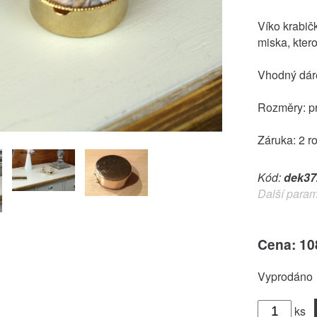
Víko krabič
miska, kter
Vhodný dár
Rozměry: p
Záruka: 2 r
Kód:
dek37
Další param
Cena: 10
Vyprodáno
ks