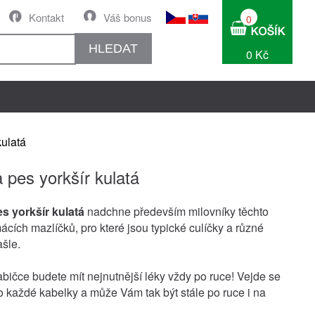
Kontakt
Váš bonus
0
HLEDAT
0 Kč
kulatá
 pes yorkšír kulatá
s yorkšír kulatá
nadchne především milovníky těchto
cích mazlíčků, pro které jsou typické culíčky a různé
šle.
abičce budete mít nejnutnější léky vždy po ruce! Vejde se
 každé kabelky a může Vám tak být stále po ruce i na