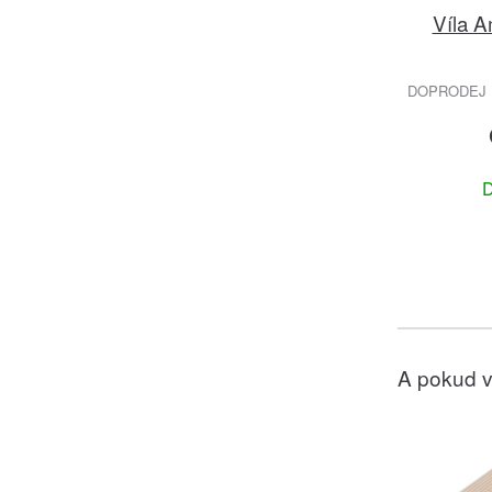
Víla A
DOPRODEJ 
D
A pokud v