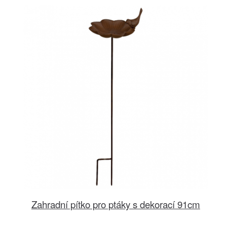
Zahradní pítko pro ptáky s dekorací 91cm