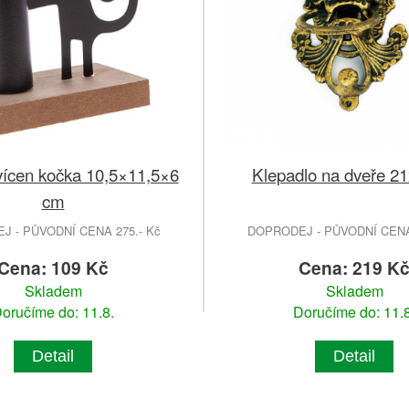
vícen kočka 10,5×11,5×6
Klepadlo na dveře 2
cm
 - PŮVODNÍ CENA 275.- Kč
DOPRODEJ - PŮVODNÍ CENA 
Cena: 109 Kč
Cena: 219 K
Skladem
Skladem
oručíme do: 11.8.
Doručíme do: 11.8
Detail
Detail