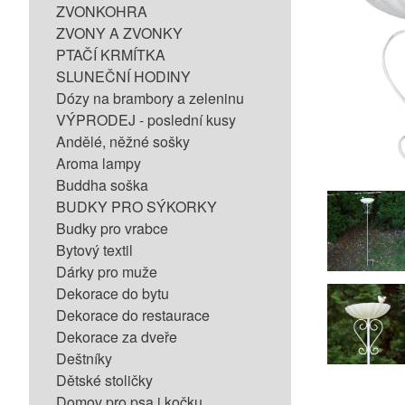
ZVONKOHRA
ZVONY A ZVONKY
PTAČÍ KRMÍTKA
SLUNEČNÍ HODINY
Dózy na brambory a zeleninu
VÝPRODEJ - poslední kusy
Andělé, něžné sošky
Aroma lampy
Buddha soška
BUDKY PRO SÝKORKY
Budky pro vrabce
Bytový textil
Dárky pro muže
Dekorace do bytu
Dekorace do restaurace
Dekorace za dveře
Deštníky
Dětské stoličky
Domov pro psa i kočku