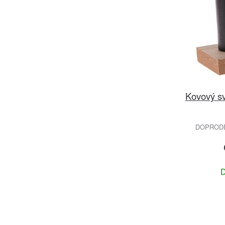
Kovový s
DOPRODEJ
D