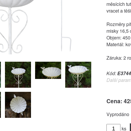
měsících tu
vracet a tě
Rozměry pít
misky 16,5
Objem: 450
Materiál: ko
Záruka: 2 r
Kód:
E3744
Další param
Cena: 42
Vyprodáno
ks