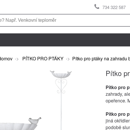
734 322 587
domov
->
PÍTKO PRO PTÁKY
->
Pítko pro ptáky na zahradu
Pítko p
Pítko pro 
zahrady, al
opeřence. M
Pítko pro 
jiná okřídl
podobě slu