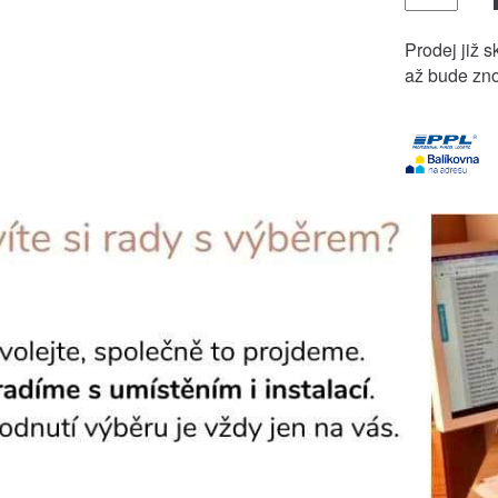
Prodej již s
až bude zno