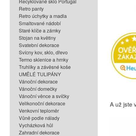
Recyklované sklo Portugal
Retro panty
Retro úchytky a madla
Smaltované nádobí
Staré klíče a zámky
Stojan na květiny
Svatební dekorace
Svícny kov, sklo, dřevo
Termo sklenice a hrnky
Truhlíky a závěsné koše
UMĚLÉ TULIPÁNY
Vánoční dekorace
Vánoční domečky
Vánoční věnce a svíčky
Velikonoční dekorace
A už jste v
Venkovní teploměr
Vůně podle nálady
Vycházková hůl
Zahradní dekorace