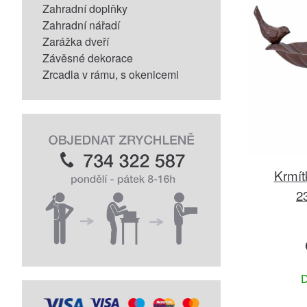
Zahradní doplňky
Zahradní nářadí
Zarážka dveří
Závěsné dekorace
Zrcadla v rámu, s okenicemi
Krmít
2
D