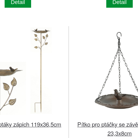
Detail
Detail
 ptáky zápich 119x36,5cm
Pítko pro ptáčky se závě
23,3x8cm