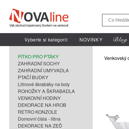
Vyberte si kategorii:
NOVINKY
PÍTKO PRO PTÁKY
Venkovský 
ZAHRADNÍ SOCHY
ZAHRADNÍ UMYVADLA
PTAČÍ BUDKY
Litinové škrabáky na boty
ROHOŽKY A ŠKRABADLA
VENKOVNÍ HODINY
DEKORACE NA HROB
RETRO KONZOLE
Domovní čísla - litina
DEKORACE NA ZEĎ