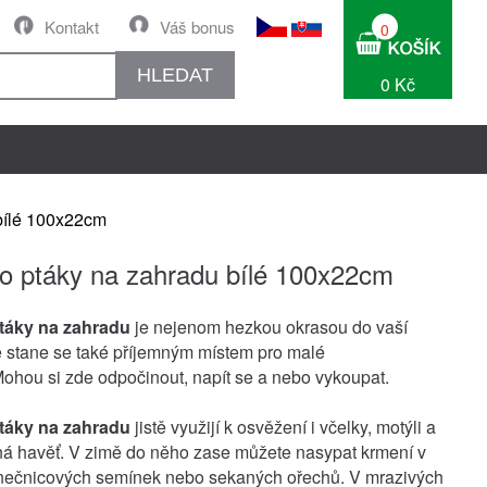
Kontakt
Váš bonus
0
HLEDAT
0 Kč
 bílé 100x22cm
ro ptáky na zahradu bílé 100x22cm
ptáky na zahradu
je nejenom hezkou okrasou do vaší
e stane se také příjemným místem pro malé
ohou si zde odpočinout, napít se a nebo vykoupat.
ptáky na zahradu
jistě využijí k osvěžení i včelky, motýli a
ená havěť. V zimě do něho zase můžete nasypat krmení v
nečnicových semínek nebo sekaných ořechů. V mrazivých