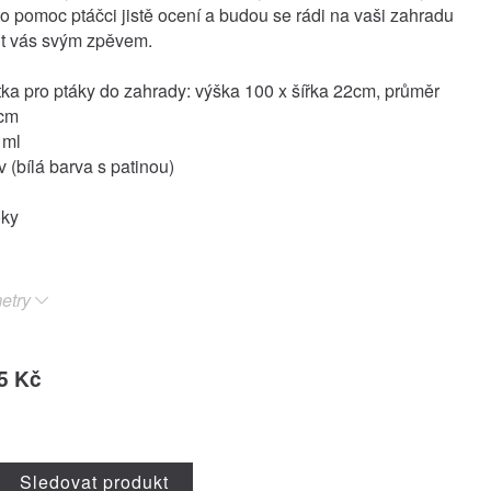
to pomoc ptáčci jistě ocení a budou se rádi na vaši zahradu
šit vás svým zpěvem.
ka pro ptáky do zahrady: výška 100 x šířka 22cm, průměr
 cm
 ml
v (bílá barva s patinou)
oky
etry
5 Kč
Sledovat produkt