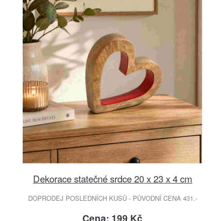
Dekorace statečné srdce 20 x 23 x 4 cm
DOPRODEJ POSLEDNÍCH KUSŮ - PŮVODNÍ CENA 431.-
Cena: 199 Kč