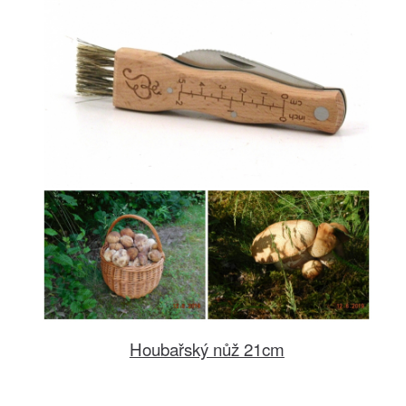
Houbařský nůž 21cm