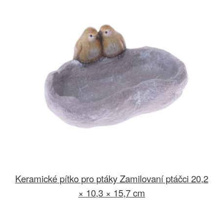
Keramické pítko pro ptáky Zamilovaní ptáčci 20,2
× 10,3 × 15,7 cm