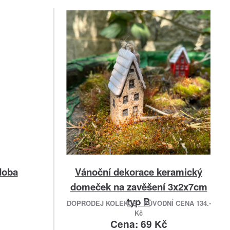
doba
Vánoční dekorace keramický
domeček na zavěšení 3x2x7cm
typ B
DOPRODEJ KOLEKCE - PŮVODNÍ CENA 134.-
Kč
č
Cena: 69 Kč