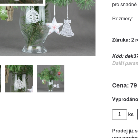
pro snadné 
Rozměry:
Záruka: 2 
Kód:
dek3
Další para
Cena: 79
Vyprodán
ks
Prodej již 
upozorníme