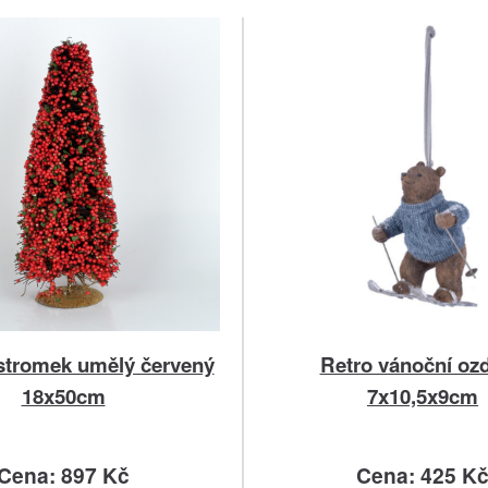
stromek umělý červený
Retro vánoční oz
18x50cm
7x10,5x9cm
Cena: 897 Kč
Cena: 425 K