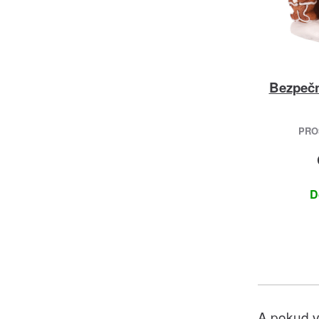
Bezpečn
PROS
D
A pokud v