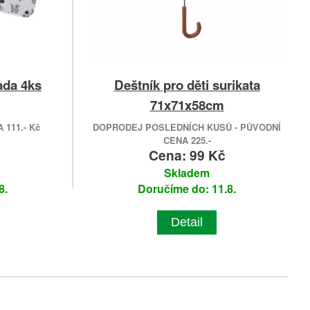
sada 4ks
Deštník pro děti surikata
71x71x58cm
111.- Kč
DOPRODEJ POSLEDNÍCH KUSŮ - PŮVODNÍ
CENA 225.-
Cena: 99 Kč
Skladem
8.
Doručíme do: 11.8.
Detail