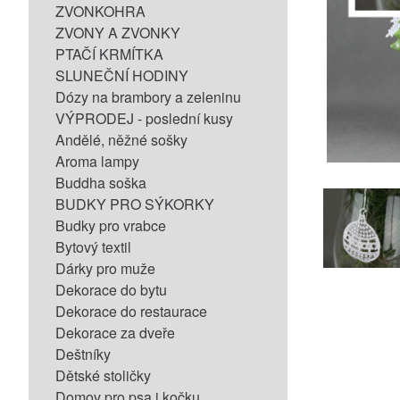
ZVONKOHRA
ZVONY A ZVONKY
PTAČÍ KRMÍTKA
SLUNEČNÍ HODINY
Dózy na brambory a zeleninu
VÝPRODEJ - poslední kusy
Andělé, něžné sošky
Aroma lampy
Buddha soška
BUDKY PRO SÝKORKY
Budky pro vrabce
Bytový textil
Dárky pro muže
Dekorace do bytu
Dekorace do restaurace
Dekorace za dveře
Deštníky
Dětské stoličky
Domov pro psa i kočku