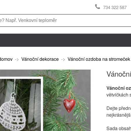
734 322 587
domov
->
Vánoční dekorace
->
Vánoční ozdoba na stromeček k
Vánoční
Vánoční oz
větvičkách 
Dejte předn
nejkrásnějš
Sada obsahu