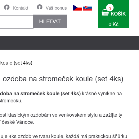
Kontakt
Váš bonus
0
HLEDAT
0 Kč
oule (set 4ks)
 ozdoba na stromeček koule (set 4ks)
doba na stromeček koule (set 4ks)
krásně vynikne na
stromečku.
ost klasickým ozdobám ve venkovském stylu a zažijte ty
í české Vánoce.
je 4ks ozdob ve tvaru koule, každá má praktickou šňůrku