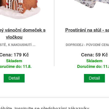
ý vánoční domeček s
Prostírání na stůl - 
vločkou
TĚ, K NAKOUSNUTÍ ...
DOPRODEJ - PŮVODNÍ CENA 
Cena: 179 Kč
Cena: 59 Kč
Skladem
Skladem
oručíme do: 11.8.
Doručíme do: 11.
Detail
Detail
áháte, inspirujte se předchozími zákazníky