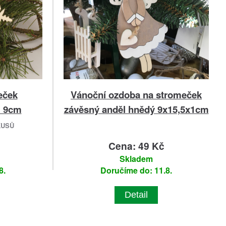
eček
Vánoční ozdoba na stromeček
a 9cm
závěsný anděl hnědý 9x15,5x1cm
KUSŮ
Cena: 49 Kč
Skladem
8.
Doručíme do: 11.8.
Detail