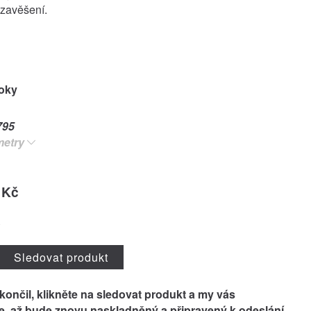
zavěšení.
roky
795
metry
 Kč
o
Sledovat produkt
skončil, klikněte na
sledovat produkt
a my vás
, až bude znovu naskladněný a připravený k odeslání.