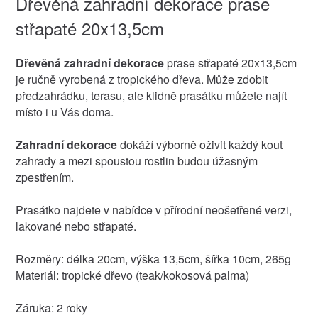
Dřevěná zahradní dekorace prase
střapaté 20x13,5cm
Dřevěná zahradní dekorace
prase střapaté 20x13,5cm
je ručně vyrobená z tropického dřeva. Může zdobit
předzahrádku, terasu, ale klidně prasátku můžete najít
místo i u Vás doma.
Zahradní dekorace
dokáží výborně oživit každý kout
zahrady a mezi spoustou rostlin budou úžasným
zpestřením.
Prasátko najdete v nabídce v přírodní neošetřené verzi,
lakované nebo střapaté.
Rozměry: délka 20cm, výška 13,5cm, šířka 10cm, 265g
Materiál: tropické dřevo (teak/kokosová palma)
Záruka: 2 roky