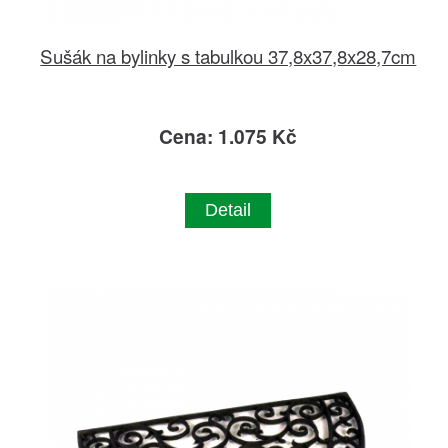
Sušák na bylinky s tabulkou 37,8x37,8x28,7cm
Cena: 1.075 Kč
Detail