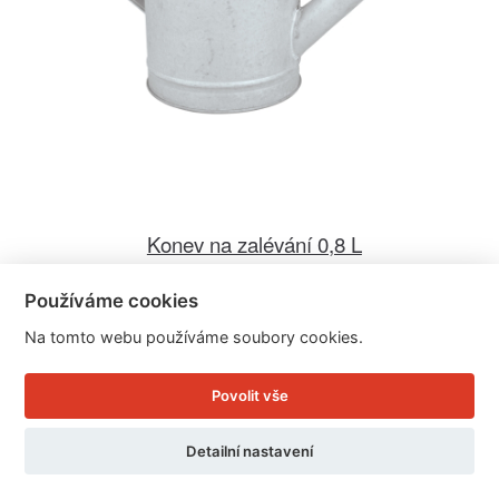
Konev na zalévání 0,8 L
Používáme cookies
Cena: 119 Kč
Na tomto webu používáme soubory cookies.
Skladem
Doručíme do: 11.8.
Povolit vše
Detail
Detailní nastavení