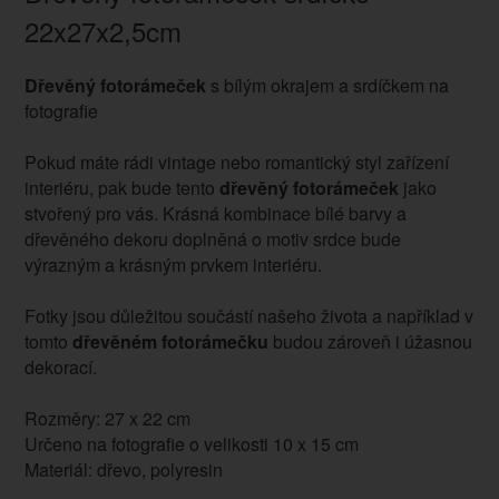
22x27x2,5cm
Dřevěný fotorámeček
s bílým okrajem a srdíčkem na
fotografie
Pokud máte rádi vintage nebo romantický styl zařízení
interiéru, pak bude tento
dřevěný fotorámeček
jako
stvořený pro vás. Krásná kombinace bílé barvy a
dřevěného dekoru doplněná o motiv srdce bude
výrazným a krásným prvkem interiéru.
Fotky jsou důležitou součástí našeho života a například v
tomto
dřevěném fotorámečku
budou zároveň i úžasnou
dekorací.
Rozměry: 27 x 22 cm
Určeno na fotografie o velikosti 10 x 15 cm
Materiál: dřevo, polyresin