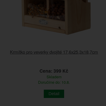
Krmítko pro veverky dvojité 17,6x25,3x18,7cm
Cena: 399 Kč
Skladem
Doručíme do: 10.8.
Detail