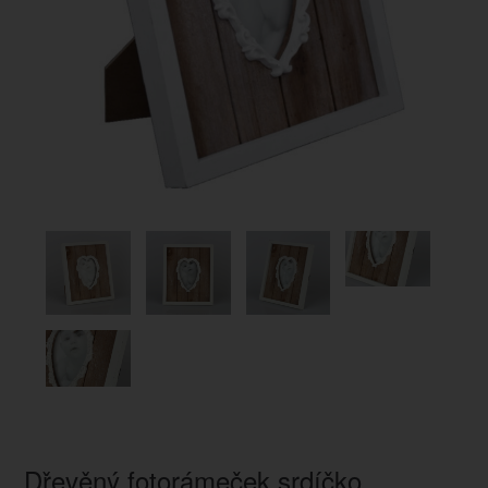
Dřevěný fotorámeček srdíčko