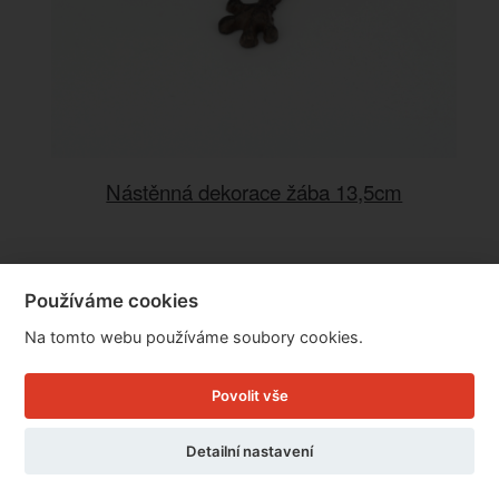
Nástěnná dekorace žába 13,5cm
Cena: 139 Kč
Používáme cookies
Skladem
Doručíme do: 10.8.
Na tomto webu používáme soubory cookies.
Detail
Povolit vše
Detailní nastavení