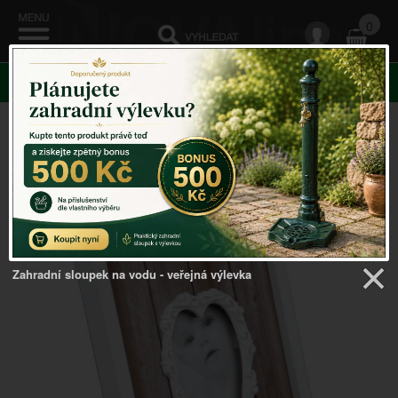
0
KATEGORIE
Venkovský domov
->
Fotorámečky
->
Dřevěný
fotorámeček srdíčko 22x27x2,5cm
Zahradní sloupek na vodu - veřejná výlevka