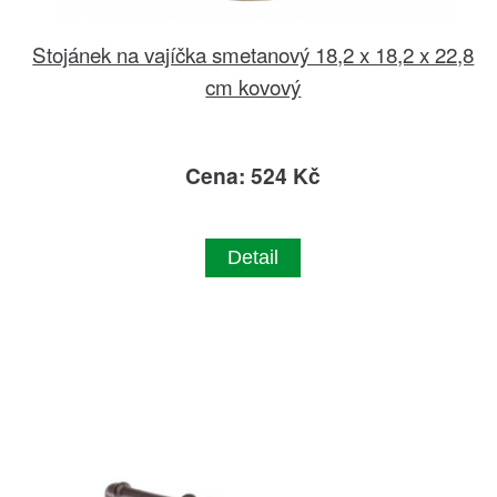
Stojánek na vajíčka smetanový 18,2 x 18,2 x 22,8
cm kovový
Cena: 524 Kč
Detail