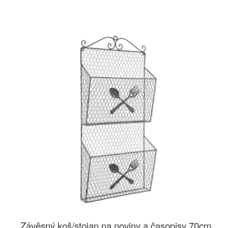
Závěsný koš/stojan na noviny a časopisy 70cm