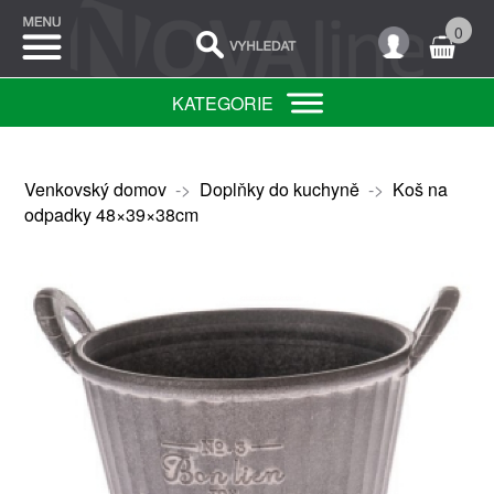
0
KATEGORIE
Venkovský domov
->
Doplňky do kuchyně
->
Koš na
odpadky 48×39×38cm