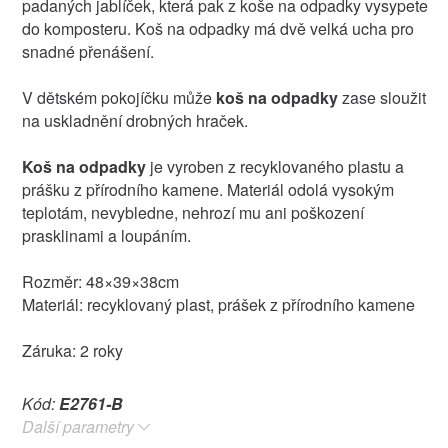
padaných jablíček, která pak z koše na odpadky vysypete
do komposteru. Koš na odpadky má dvě velká ucha pro
snadné přenášení.
V dětském pokojíčku může
koš na odpadky
zase sloužit
na uskladnění drobných hraček.
Koš na odpadky
je vyroben z recyklovaného plastu a
prášku z přírodního kamene. Materiál odolá vysokým
teplotám, nevybledne, nehrozí mu ani poškození
prasklinami a loupáním.
Rozměr: 48×39×38cm
Materiál: recyklovaný plast, prášek z přírodního kamene
Záruka: 2 roky
Kód:
E2761-B
Další parametry