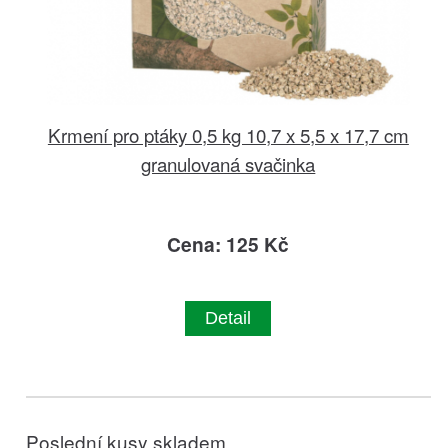
Krmení pro ptáky 0,5 kg 10,7 x 5,5 x 17,7 cm
granulovaná svačinka
Cena: 125 Kč
Detail
Poslední kusy skladem