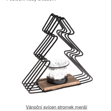
Vánoční svícen stromek menší