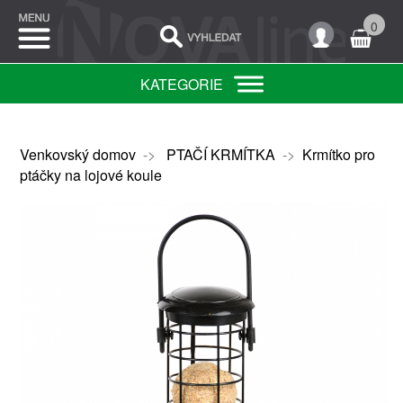
0
KATEGORIE
Venkovský domov
->
PTAČÍ KRMÍTKA
->
Krmítko pro
ptáčky na lojové koule