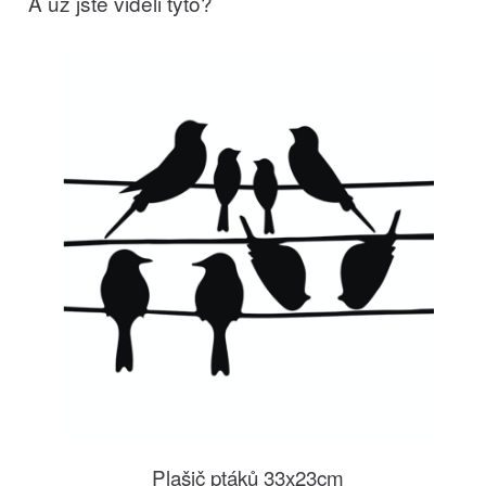
A už jste viděli tyto?
Plašič ptáků 33x23cm