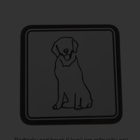
Podtácky pod hrnek 6 kusů pro milovníky psů