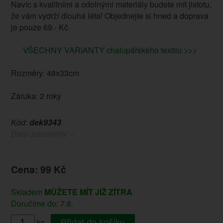
Navíc s kvalitními a odolnými materiály budete mít jistotu,
že vám vydrží dlouhá léta! Objednejte si hned a doprava
je pouze 69.- Kč
VŠECHNY VARIANTY chalupářského textilu >>>
Rozměry: 48x33cm
Záruka: 2 roky
Kód:
dek9343
Další parametry
Cena: 99 Kč
Skladem
MŮŽETE MÍT JIŽ ZÍTRA
Doručíme do: 7.8.
ks
Přidat do košíku