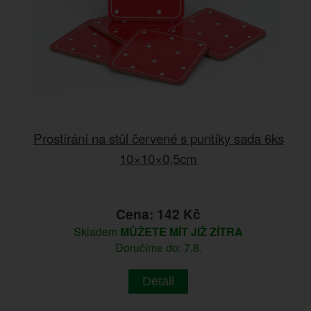
Prostírání na stůl červené s puntíky sada 6ks
10×10×0,5cm
Cena: 142 Kč
Skladem
MŮŽETE MÍT JIŽ ZÍTRA
Doručíme do: 7.8.
Detail