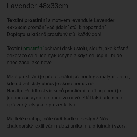
Lavender 48x33cm
Textilní prostírání
s motivem levandule Lavender
48x33cm promění váš jídelní stůl k nepoznání.
Dopřejte si krásně prostřený stůl každý den!
Textilní
prostírání
ochrání desku stolu, slouží jako krásná
dekorace celé jídelny/kuchyně a když se ušpiní, bude
hned zase jako nové.
Malé prostírání je proto ideální pro rodiny s malými dětmi,
kde udržet čistý ubrus je skoro nemožné.
Náš tip: Pořiďte si víc kusů prostírání a při ušpinění je
jednoduše vyměňte hned za nové. Stůl tak bude stále
upravený, čistý a reprezentativní.
Majitelé chalup, máte rádi tradiční design? Náš
chalupářský textil vám nabízí unikátní a originální vzory.