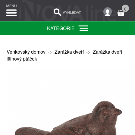
0
KATEGORIE
Venkovský domov
->
Zarážka dveří
->
Zarážka dveří
litinový ptáček