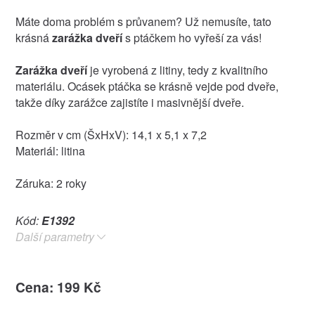
Máte doma problém s průvanem? Už nemusíte, tato
krásná
zarážka dveří
s ptáčkem ho vyřeší za vás!
Zarážka dveří
je vyrobená z litiny, tedy z kvalitního
materiálu. Ocásek ptáčka se krásně vejde pod dveře,
takže díky zarážce zajistíte i masivnější dveře.
Rozměr v cm (ŠxHxV): 14,1 x 5,1 x 7,2
Materiál: litina
Záruka: 2 roky
Kód:
E1392
Další parametry
Cena: 199 Kč