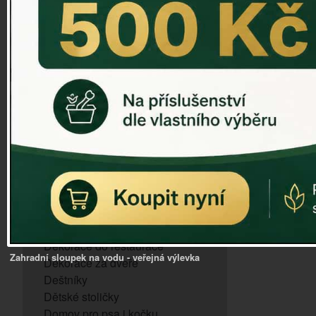
ZVONKOHRA
ZVONY A ZVONKY
PTAČÍ KRMÍTKA
SLUNEČNÍ HODINY
Dózy na brambory a zeleninu
VÝPRODEJ - poslední kusy
Andělé, něžné sošky
Aroma lampy
Buddha soška
BUDKY PRO SÝKORKY
Budky pro vrabce
Bytový textil
Dárky pro muže
Dekorace do bytu
Dekorace do restaurace
Zahradní sloupek na vodu - veřejná výlevka
Dekorace za dveře
Deštníky
Dětské stoličky
Domov pro psa i kočku