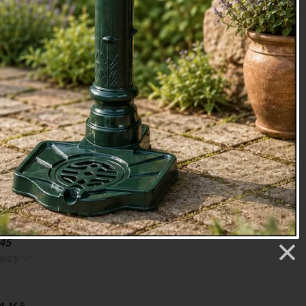
astová nádoba má překrásnou tlumenou barvu vhodnou do
eriéru. Na přední straně je chlebník zdoben nápisem
-li chléb).
u se hravě vejde pečivo pro celou rodinu, navíc zůstane
vé, chráněné před osycháním a otravným hmyzem.
1x38cm, výška 12cm
ast, dřevo
oky
45
etry