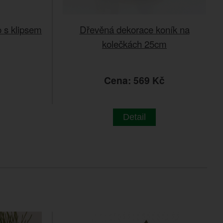
 s klipsem
Dřevěná dekorace koník na
kolečkách 25cm
č
Cena: 569 Kč
Detail