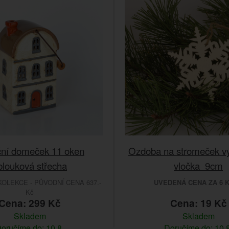
ní domeček 11 oken
Ozdoba na stromeček v
blouková střecha
vločka 9cm
OLEKCE - PŮVODNÍ CENA 637.-
UVEDENÁ CENA ZA 6 
Kč
Cena: 299 Kč
Cena: 19 Kč
Skladem
Skladem
oručíme do: 10.8.
Doručíme do: 10.8