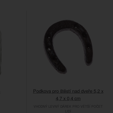
m
Podkova pro štěstí nad dveře 5,2 x
4,7 x 0,4 cm
VHODNÝ LEVNÝ DÁREK PRO VĚTŠÍ POČET
LIDÍ