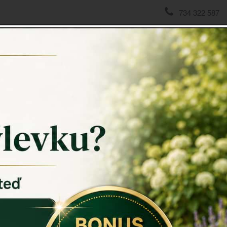
734 322 587
domov
->
Chalupářské dekorace
->
Chlebník s dřevěnou des
Chlební
21x38x
Chlebník s
krásným kou
víko můžete
deska kuchy
Chlebník bí