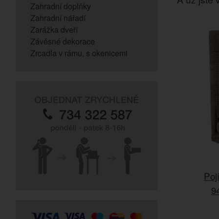
Zahradní doplňky
Zahradní nářadí
Zarážka dveří
Závěsné dekorace
Zrcadla v rámu, s okenicemi
Poj
9