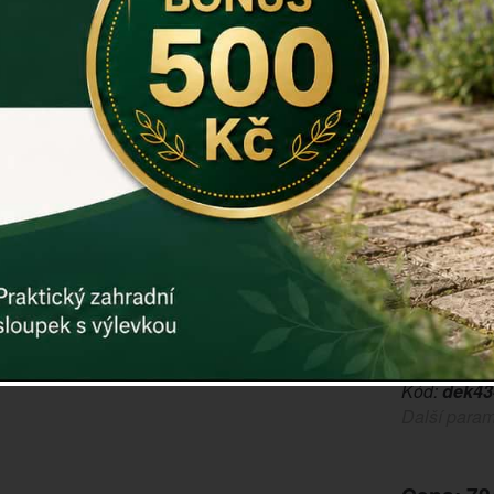
Kvalitní pl
každého int
BREAD (nebo
Do chlebník
déle čerst
chlebovka
Rozměry: 2
Materiál: pl
Záruka: 2 r
Kód:
dek43
Další param