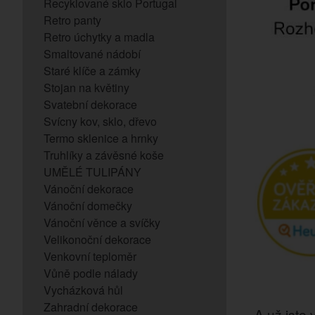
Recyklované sklo Portugal
Retro panty
Retro úchytky a madla
Smaltované nádobí
Staré klíče a zámky
Stojan na květiny
Svatební dekorace
Svícny kov, sklo, dřevo
Termo sklenice a hrnky
Truhlíky a závěsné koše
UMĚLÉ TULIPÁNY
Vánoční dekorace
Vánoční domečky
Vánoční věnce a svíčky
Velikonoční dekorace
Venkovní teploměr
Vůně podle nálady
Vycházková hůl
Zahradní dekorace
A už jste v