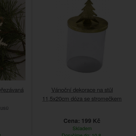
yřezávaná
Vánoční dekorace na stůl
11,5x20cm dóza se stromečkem
KUSŮ
Cena: 199 Kč
Skladem
.
Doručíme do: 10.8.