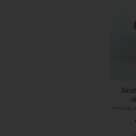
Vánoč
o
DOPRODEJ K
D