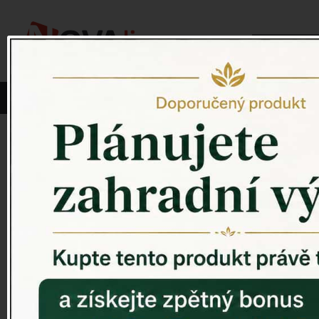
Vyberte si kategorii:
NOVINKY
PÍTKO PRO PTÁKY
Venkovský 
ZAHRADNÍ SOCHY
ZAHRADNÍ UMYVADLA
PTAČÍ BUDKY
Litinové škrabáky na boty
ROHOŽKY A ŠKRABADLA
VENKOVNÍ HODINY
DEKORACE NA HROB
RETRO KONZOLE
Domovní čísla - litina
DEKORACE NA ZEĎ