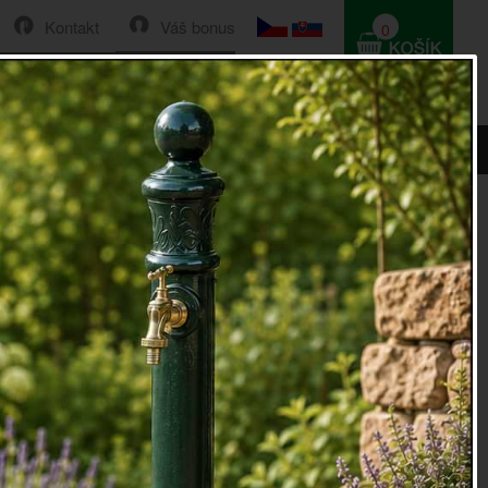
Kontakt
Váš bonus
0
HLEDAT
0 Kč
kou Bread bílý 21x38x12cm
k s dřevěnou deskou Bread bílý
12cm
 dřevěnou deskou Bread bílý 21x38x12cm
je opravdu
skem do Vaší kuchyně. Výhodou tohoto chlebníku je, že
 využít jako krájecí prkénko. Díky tomu zůstane pracovní
ně netknutá, bez zbytečných rýh a škrábanců od nože.
lý