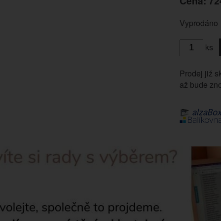
Cena: 72
Vyprodáno
ks
Prodej již s
až bude zno