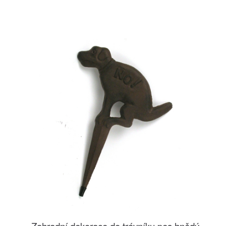
Zahradní dekorace do trávníku pes hnědý