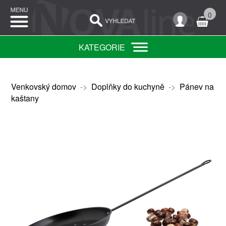
0
KATEGORIE
Venkovský domov
->
Doplňky do kuchyně
->
Pánev na
kaštany