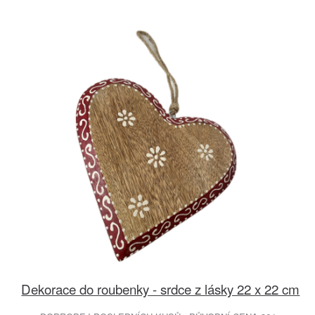
Dekorace do roubenky - srdce z lásky 22 x 22 cm