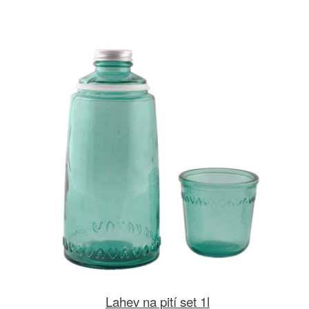
Lahev na pití set 1l