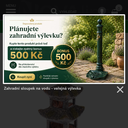
0
KATEGORIE
Venkovský domov
->
Buddha soška
->
Pagoda 19,5cm
Zahradní sloupek na vodu - veřejná výlevka